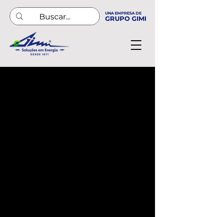
UNA EMPRESA DE
GRUPO GIMI
Calidad GIMI POGLIANO
BLINDOSBARRA
Calidad, disponibilidad y seguridad
son requisitos fundamentales. Para
nosotros, la certificación es una
consecuencia y no un objetivo final.
Tenemos una trayectoria en esta
industria. Garantizamos
obsesivamente la satisfacción de
nuestros clientes con tolerancia cero
al error.