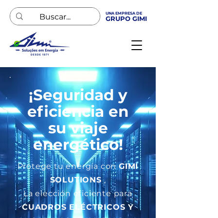
UNA EMPRESA DE
GRUPO GIMI
¡Seguridad y
eficiencia en
su viaje
energético!
Protege tu energía con
GIMI
SOLUTIONS
,
La elección eficiente para
CUADROS ELÉCTRICOS Y