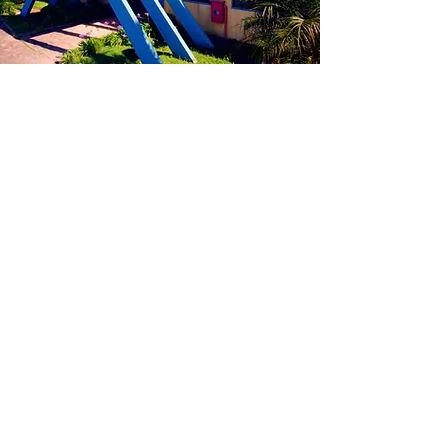
Soluciones GIMI
Estrada. Portão do Ronda, 3470,
Suzano - Revista Jardim
São Paulo - SP, 08694-080
Contacto
(11) 4752 - 9900
Vendas@gimi.com.br
Horario de apertura:
Lun - Jue
7:00 - 5:00