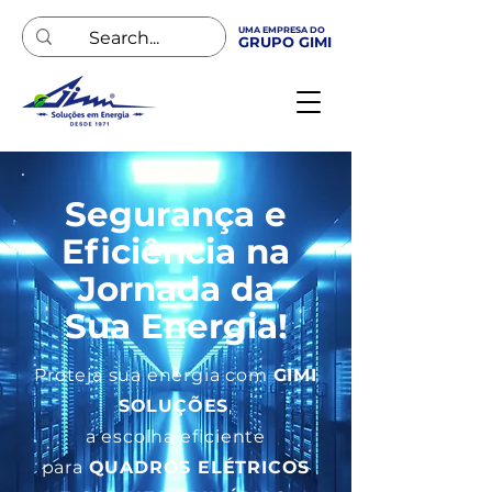
UMA EMPRESA DO
GRUPO GIMI
Segurança e
Eficiência na
Jornada da
Sua Energia!
Proteja sua energia com
GIMI
SOLUÇÕES
,
a escolha eficiente
para
QUADROS ELÉTRICOS