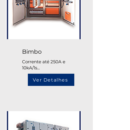
Bimbo
Corrente até 250A e
10kA/1s...
Ver Detalhes