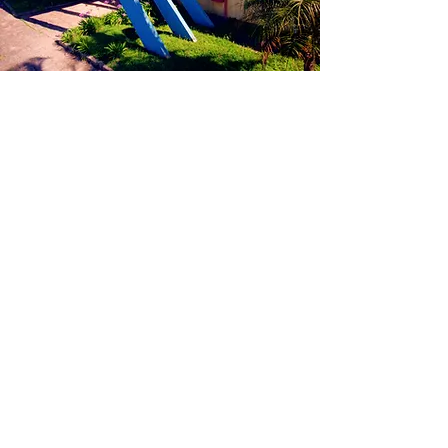
GIMI Soluções
Estr. Portão do Ronda, 3470, Suzano -
Jardim Revista
São Paulo - SP, 08694-080
Contato
(11) 4752 - 9900
Vendas@gimi.com.br
Horário de
funcionamento:
Seg - Quin
7:00 – 17:00